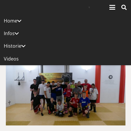
Home
In den Untermenüs finden Sie Berichte
Bilder und Videos zu vergangenen
Infos
Lehrgängen und Veranstaltungen.
Historie
Videos