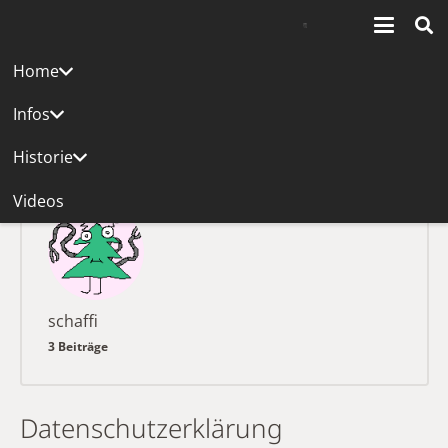
Home
Beiträge von schaffi
Infos
Start
schaffi
Historie
Videos
schaffi
3 Beiträge
Datenschutzerklärung